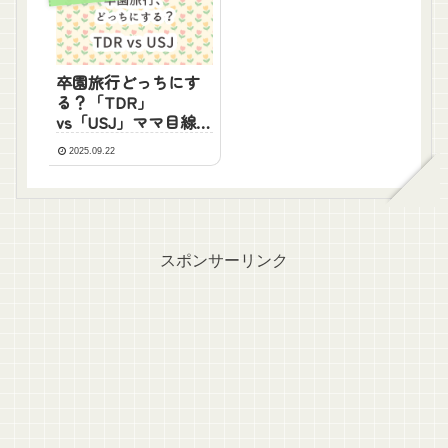
卒園旅行どっちにす
る？「TDR」
vs「USJ」ママ目線で
徹底比較＆準備ガイ
2025.09.22
ド
スポンサーリンク