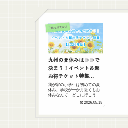
子連れおでかけ
九州の夏休みはココで
決まり！イベント＆超
お得チケット特集
【2026年版】
我が家の小学生は初めての夏
休み。学校が一か月近くもお
休みなんて…どこに行こうか
な！でも遊んでばかりじゃお
2026.05.19
金が不安。そんな時は アソビ
ュー！を利用して、お得に思
い出作りをしませんか？ケイ
今回は日本最大級のレジャ
ー・体験・遊びの予約サイ