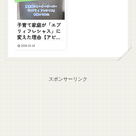
子育て家庭が「エブ
リィフレシャス」に
変えた理由【アピュ
ア水と比較】
2026.03.18
スポンサーリンク