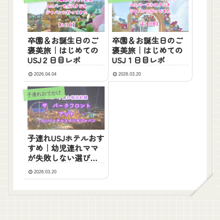
卒園＆お誕生日のご
卒園＆お誕生日のご
褒美旅｜はじめての
褒美旅｜はじめての
USJ２日目レポ
USJ１日目レポ
2026.04.04
2026.03.20
子連れおでかけ
子連れUSJホテルおす
すめ｜幼児連れママ
が失敗しない選び方
と本音レビュー
2026.03.20