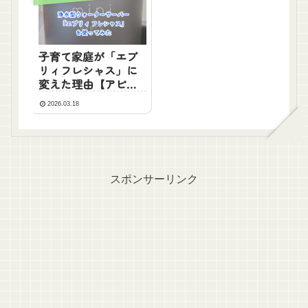
子育て家庭が「エブ
リィフレシャス」に
変えた理由【アピュ
ア水と比較】
2026.03.18
スポンサーリンク